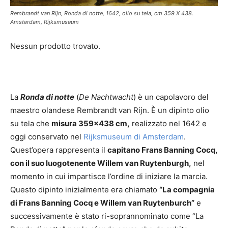
Rembrandt van Rijn, Ronda di notte, 1642, olio su tela, cm 359 X 438.
Amsterdam, Rijksmuseum
Nessun prodotto trovato.
Dipinti di grandi dimensioni
La
Ronda di notte
(
De Nachtwacht
) è un capolavoro del
maestro olandese Rembrandt van Rijn. È un dipinto olio
su tela che
misura 359×438 cm,
realizzato nel 1642 e
oggi conservato nel
Rijksmuseum di Amsterdam
.
Quest’opera rappresenta il
capitano Frans Banning Cocq,
con il suo luogotenente Willem van Ruytenburgh,
nel
momento in cui impartisce l’ordine di iniziare la marcia.
Questo dipinto inizialmente era chiamato
“La compagnia
di Frans Banning Cocq e Willem van Ruytenburch”
e
successivamente è stato ri-soprannominato come “La