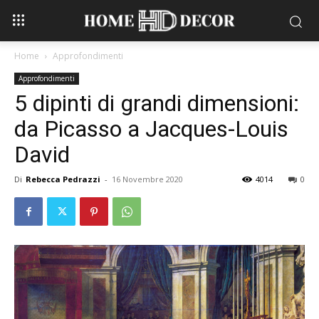
Home
Approfondimenti
Approfondimenti
5 dipinti di grandi dimensioni:
da Picasso a Jacques-Louis
David
Di
Rebecca Pedrazzi
-
16 Novembre 2020
4014
0