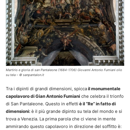
Martirio e gloria di san Pantaleone (1684-1706) Giovanni Antonio Fumiani olio
su tela – © sanpantalon.it
Tra i dipinti di grandi dimensioni, spicca
il monumentale
capolavoro di Gian Antonio Fumiani
che celebra il trionfo
di San Pantaleone. Questo in effetti
è il “Re” in fatto di
dimensioni:
è il più grande dipinto su tela del mondo e si
trova a Venezia. La prima parola che ci viene in mente
ammirando questo capolavoro in direzione del soffitto è: