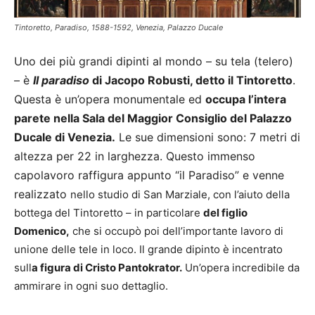
Tintoretto, Paradiso, 1588-1592, Venezia, Palazzo Ducale
Uno dei più grandi dipinti al mondo – su tela (telero)
– è
Il paradiso
di Jacopo Robusti, detto il Tintoretto
.
Questa è un’opera monumentale ed
occupa l’intera
parete nella Sala del Maggior Consiglio del Palazzo
Ducale di Venezia.
Le sue dimensioni sono: 7 metri di
altezza per 22 in larghezza. Questo immenso
capolavoro raffigura appunto “il Paradiso” e venne
realizzato
nello studio di San Marziale, con l’aiuto della
bottega del Tintoretto – in particolare
del figlio
Domenico,
che si occupò poi dell’importante lavoro di
unione delle tele in loco. Il grande dipinto è incentrato
sull
a figura di Cristo Pantokrator.
Un’opera incredibile da
ammirare in ogni suo dettaglio.