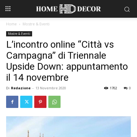
Home
Mostre & Eventi
Mostre & Eventi
L’incontro online “Città vs
Campagna” di Triennale
Upside Down: appuntamento
il 14 novembre
Di
Redazione
-
13 Novembre 2020
1702
0