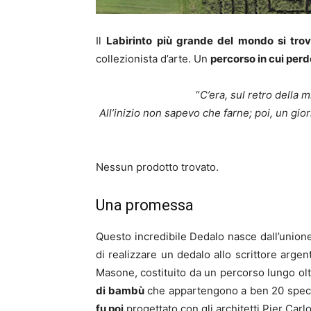
Il
Labirinto più grande del mondo si trov
collezionista d’arte. Un
percorso in cui perd
“
C’era, sul retro della 
All’inizio non sapevo che farne; poi, un gi
Nessun prodotto trovato.
Una promessa
Questo incredibile Dedalo nasce dall’unione
di realizzare un dedalo allo scrittore argen
Masone, costituito da un percorso lungo olt
di bambù
che appartengono a ben 20 specie
fu poi
progettato con gli architetti Pier Carl