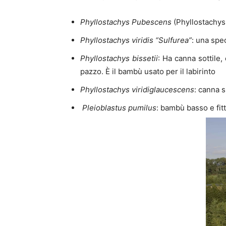
Phyllostachys Pubescens
(Phyllostachys 
Phyllostachys viridis “Sulfurea”
: una spe
Phyllostachys bissetii
: Ha canna sottile,
pazzo. È il bambù usato per il labirinto
Phyllostachys
viridiglaucescens
: canna s
Pleioblastus pumilus
: bambù basso e fitt