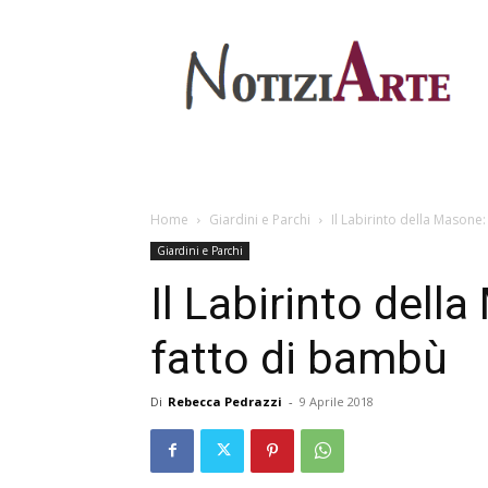
Home
Giardini e Parchi
Il Labirinto della Masone:
Giardini e Parchi
Il Labirinto dell
fatto di bambù
Di
Rebecca Pedrazzi
-
9 Aprile 2018