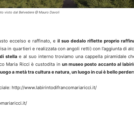
rinto visto dal Belvedere @ Mauro Davoli
usto eccelso e raffinato, e
il suo dedalo riflette proprio raf
sa in quartieri e realizzata con angoli retti) con l’aggiunta di a
i stella
e al suo interno troviamo una cappella piramidale che
co Maria Ricci è custodita in
un museo posto accanto al labiri
luogo a metà tra cultura e natura, un luogo in cui è bello perde
ciale: http://www.labirintodifrancomariaricci.it/
mariaricci.it/