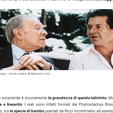
orges – photo credits @ Massimo Listri
a e sorprende è sicuramente
la grandezza di questo labirinto.
Ma 
a e linearità
. I viali sono infatti formati dal Phyllostachys Bis
o, tra
le specie di bambù
piantati da Ricci incontriamo ad esemp