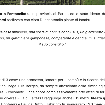
a a Fontanellato,
in provincia di Parma ed è stato ideato da 
ersi
realizzato con circa Duecentomila piante di bambù.
mia casa milanese, una sorta di hortus conclusus, un giardinetto
orno, un giardiniere giapponese, competente e gentile, mi sugger
il suo consiglio.
“
 di 3 cose: una promessa, l’amore per il bambù e la ricerca del
tino Jorge Luis Borges, da sempre affascinato dalla simbologia 
re 3 chilometri – che copre complessivamente otto ettari di te
 diverse – la cui altezza raggiunge anche i 15 metri.
Ideato q
o Bontempi e Davide Dutto. Il labirinto fu inaugurato
il 30 maggi