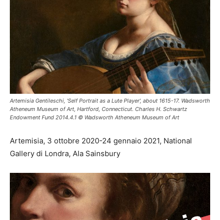
Artemisia Gentileschi, 'Self Portrait as a Lute Player', about 1615-17. Wadsworth
Atheneum Museum of Art, Hartford, Connecticut. Charles H. Schwartz
Endowment Fund 2014.4.1 © Wadsworth Atheneum Museum of Art
Artemisia,
3 ottobre 2020-24 gennaio 2021, National
Gallery di Londra, Ala Sainsbury