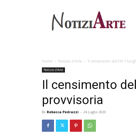
Home
Notizie d'Arte
Il censimento del FAI “I luogh
Notizie d'Arte
Il censimento del 
provvisoria
Di
Rebecca Pedrazzi
-
24 Luglio 2020