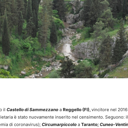
o il
Castello di Sammezzano
a
Reggello (FI),
vincitore nel 2016
rietaria è stato nuovamente inserito nel censimento. Seguono: i
emia di coronavirus);
Circumarpiccolo
a
Taranto;
Cuneo-Ventim