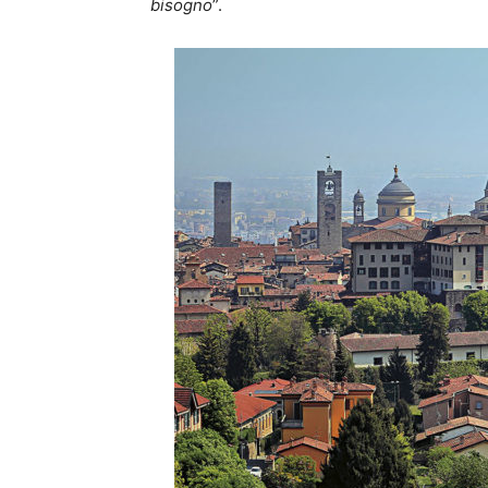
bisogno
”.