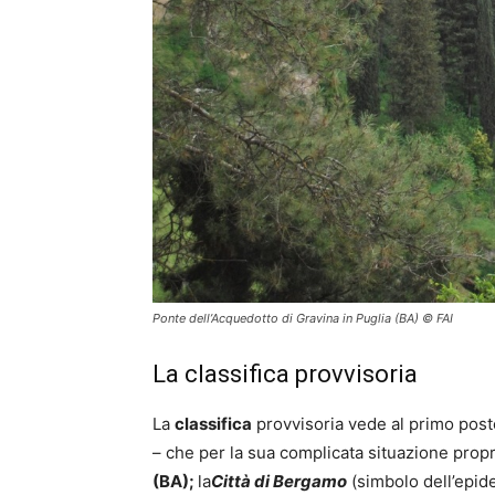
Ponte dell’Acquedotto di Gravina in Puglia (BA) © FAI
La classifica provvisoria
La
c
lassifica
provvisoria vede al primo post
– che per la sua complicata situazione prop
(BA);
la
Città di Bergamo
(simbolo dell’epid