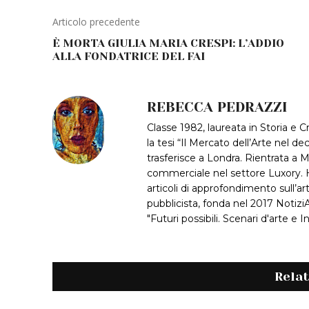
Articolo precedente
È MORTA GIULIA MARIA CRESPI: L’ADDIO
ALLA FONDATRICE DEL FAI
REBECCA PEDRAZZI
Classe 1982, laureata in Storia e Cr
la tesi “Il Mercato dell’Arte nel 
trasferisce a Londra. Rientrata a M
commerciale nel settore Luxory. H
articoli di approfondimento sull’a
pubblicista, fonda nel 2017 NotiziAr
"Futuri possibili. Scenari d'arte e 
Rela