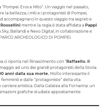
a “Pompei. Eros e Mito”. Un viaggio nel passato,
e la bellezza, i miti e i protagonisti di Pompei,
 Ad accompagnarci in questo viaggio tra segreti e
 Rossellini
mentre la regia è stata affidata a
Pappi
Sky, Ballandi e Nexo Digital, in collaborazione e
 del PARCO ARCHEOLOGICO DI POMPEI.
 ci riporta nel Rinascimento con “
Raffaello. Il
ggio ad uno dei grandi protagonisti della Storia
00 anni dalla sua morte.
Molto interessante il
ti femminili e dalle “protagoniste” della vita
 carriera artistica. Dalla Galatea alla Fornarina: un
nimazioni grafiche studiate appositamente.