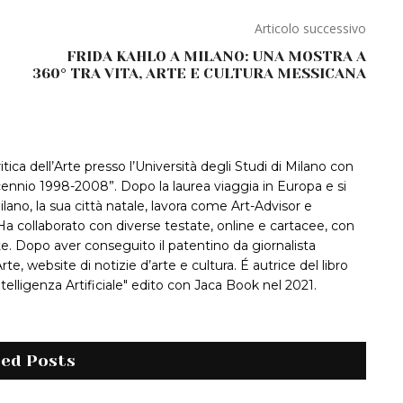
Articolo successivo
FRIDA KAHLO A MILANO: UNA MOSTRA A
360° TRA VITA, ARTE E CULTURA MESSICANA
itica dell’Arte presso l’Università degli Studi di Milano con
decennio 1998-2008”. Dopo la laurea viaggia in Europa e si
ilano, la sua città natale, lavora come Art-Advisor e
a collaborato con diverse testate, online e cartacee, con
rte. Dopo aver conseguito il patentino da giornalista
te, website di notizie d’arte e cultura. É autrice del libro
Intelligenza Artificiale" edito con Jaca Book nel 2021.
ted Posts