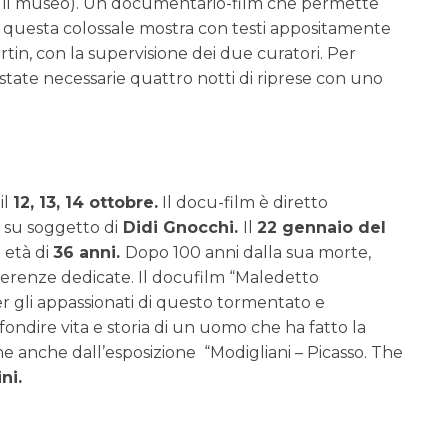
 per il museo). Un documentario-film che permette
n questa colossale mostra con testi appositamente
in, con la supervisione dei due curatori. Per
state necessarie quattro notti di riprese con uno
il
12, 13, 14 ottobre.
Il docu-film è diretto
i
su soggetto di
Didi Gnocchi.
Il
22 gennaio del
 età di
36 anni.
Dopo 100 anni dalla sua morte,
nferenze dedicate. Il docufilm “Maledetto
 gli appassionati di questo tormentato e
fondire vita e storia di un uomo che ha fatto la
one anche dall’esposizione “Modigliani – Picasso. The
ni.