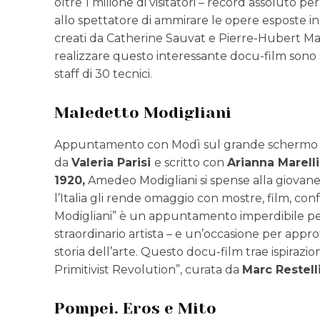
oltre 1 milione di visitatori – record assoluto
allo spettatore di ammirare le opere esposte i
creati da Catherine Sauvat e Pierre-Hubert Mart
realizzare questo interessante docu-film sono 
staff di 30 tecnici.
Maledetto Modigliani
Appuntamento con Modì sul grande schermo 
da
Valeria Parisi
e scritto con
Arianna Marell
1920,
Amedeo Modigliani si spense alla giovane
l’Italia gli rende omaggio con mostre, film, co
Modigliani” è un appuntamento imperdibile per
straordinario artista – e un’occasione per appro
storia dell’arte. Questo docu-film trae ispirazi
Primitivist Revolution”, curata da
Marc Restelli
Pompei. Eros e Mito