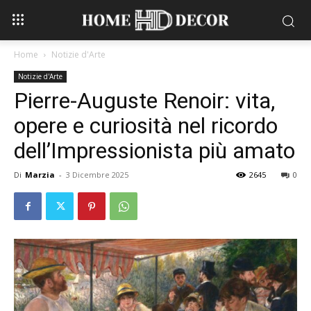
Home
Notizie d'Arte
Notizie d'Arte
Pierre-Auguste Renoir: vita,
opere e curiosità nel ricordo
dell’Impressionista più amato
Di
Marzia
-
3 Dicembre 2025
2645
0