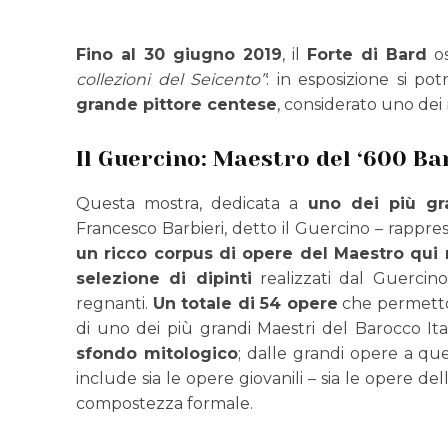
Fino al 30 giugno 2019
, il
Forte di Bard
os
collezioni del Seicento”
: in esposizione si p
grande pittore centese
, considerato uno dei 
Il Guercino: Maestro del ‘600 Ba
Questa mostra, dedicata a
uno dei più gra
Francesco Barbieri, detto il Guercino – rappr
un ricco corpus di opere del Maestro qui 
selezione di dipinti
realizzati dal Guercino
regnanti.
Un totale di 54 opere
che permetton
di uno dei più grandi Maestri del Barocco Ital
sfondo mitologico
; dalle grandi opere a que
include sia le opere giovanili – sia le opere de
compostezza formale.