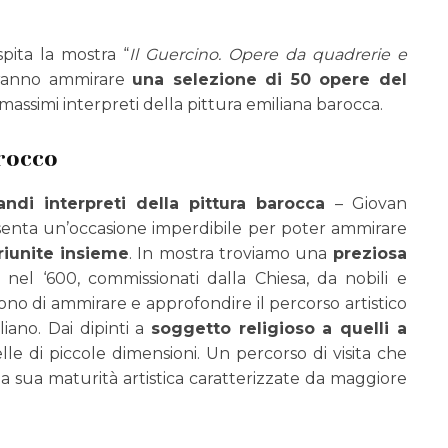
pita la mostra “
Il Guercino. Opere da quadrerie e
otranno ammirare
una selezione di 50 opere del
massimi interpreti della pittura emiliana barocca.
rocco
ndi interpreti della pittura barocca
– Giovan
esenta un’occasione imperdibile per poter ammirare
riunite insieme
. In mostra troviamo una
preziosa
 nel ‘600, commissionati dalla Chiesa, da nobili e
o di ammirare e approfondire il percorso artistico
iano. Dai dipinti a
soggetto religioso a quelli a
lle di piccole dimensioni. Un percorso di visita che
lla sua maturità artistica caratterizzate da maggiore