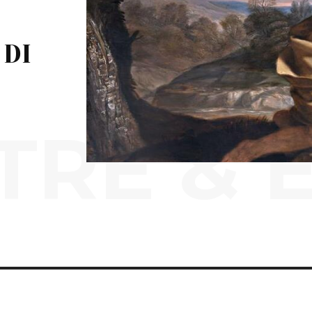
 DI
RE & 