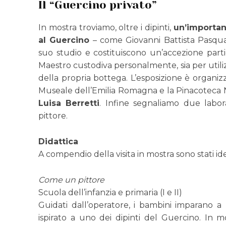
Il “Guercino privato”
In mostra troviamo, oltre i dipinti,
un’important
al Guercino
– come Giovanni Battista Pasqual
suo studio e costituiscono un’accezione part
Maestro custodiva personalmente, sia per utilizz
della propria bottega. L’esposizione è organiz
Museale dell’Emilia Romagna e la Pinacoteca 
Luisa Berretti
. Infine segnaliamo due laborat
pittore.
Didattica
A compendio della visita in mostra sono stati idea
Come un pittore
Scuola dell’infanzia e primaria (I e II)
Guidati dall’operatore, i bambini imparano a
ispirato a uno dei dipinti del Guercino. In mo