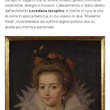
tra dipinti, oggetti d’arte, arredi, tessuti, gioielli, oreficerie,
ceramiche, disegni e incisioni. L’allestimento è stato ideato
dall’architetto
Loredana Iacopino
, e mette in luce la vita
di corte in epoca barocca, in cui vissero le due “Madame
Reali”, incentrandosi sia sull’immagine politica che su
quella più intima e personale.