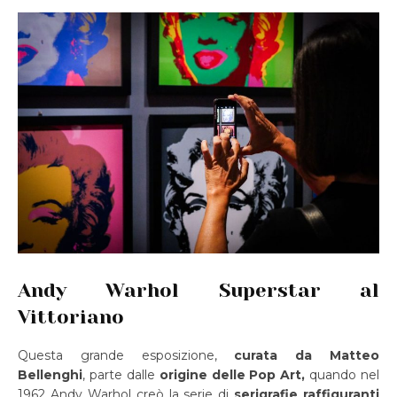
Andy Warhol Superstar al
Vittoriano
Questa grande esposizione,
curata da Matteo
Bellenghi
, parte dalle
origine delle Pop Art,
quando nel
1962 Andy Warhol creò la serie di
serigrafie raffiguranti