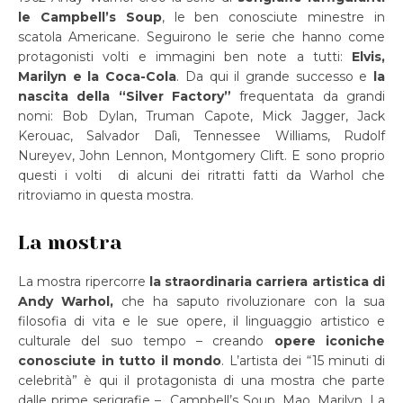
le Campbell’s Soup
, le ben conosciute minestre in
scatola Americane. Seguirono le serie che hanno come
protagonisti volti e immagini ben note a tutti:
Elvis,
Marilyn e la Coca-Cola
. Da qui il grande successo e
la
nascita della “Silver Factory”
frequentata da grandi
nomi: Bob Dylan, Truman Capote, Mick Jagger, Jack
Kerouac, Salvador Dalì, Tennessee Williams, Rudolf
Nureyev, John Lennon, Montgomery Clift. E sono proprio
questi i volti di alcuni dei ritratti fatti da Warhol che
ritroviamo in questa mostra.
La mostra
La mostra ripercorre
la straordinaria carriera artistica di
Andy Warhol,
che ha saputo rivoluzionare con la sua
filosofia di vita e le sue opere, il linguaggio artistico e
culturale del suo tempo – creando
opere iconiche
conosciute in tutto il mondo
. L’artista dei “15 minuti di
celebrità” è qui il protagonista di una mostra che parte
dalle prime serigrafie – Campbell’s Soup, Mao, Marilyn. La