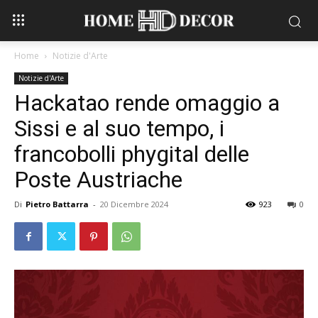
Home
Notizie d'Arte
Notizie d'Arte
Hackatao rende omaggio a
Sissi e al suo tempo, i
francobolli phygital delle
Poste Austriache
Di
Pietro Battarra
-
20 Dicembre 2024
923
0