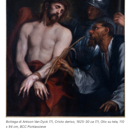
Bottega di Antoon Van Dyck (?), Cristo deriso, 1625-30 ca (?), Olio su tela, 110
x 94 cm, BCC Pontassieve