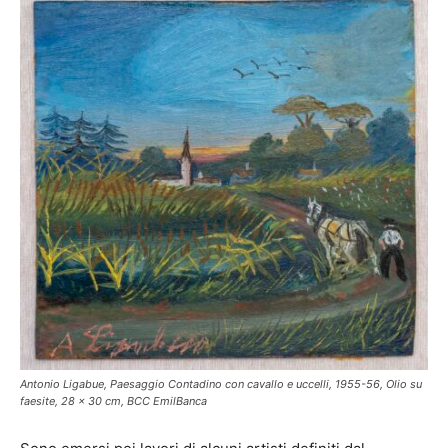
Antonio Ligabue, Paesaggio Contadino con cavallo e uccelli, 1955-56, Olio su
faesite, 28 x 30 cm, BCC EmilBanca