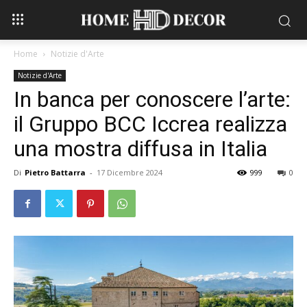
Home
Notizie d'Arte
Notizie d'Arte
In banca per conoscere l’arte:
il Gruppo BCC Iccrea realizza
una mostra diffusa in Italia
Di
Pietro Battarra
-
17 Dicembre 2024
999
0