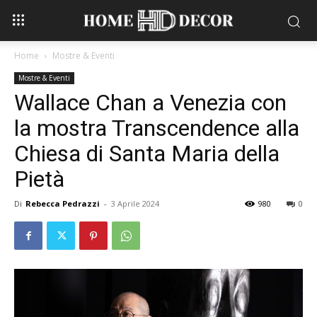
Home
Mostre & Eventi
Mostre & Eventi
Wallace Chan a Venezia con
la mostra Transcendence alla
Chiesa di Santa Maria della
Pietà
Di
Rebecca Pedrazzi
-
3 Aprile 2024
980
0