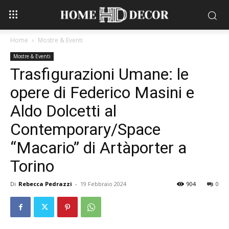
Home
Mostre & Eventi
Mostre & Eventi
Trasfigurazioni Umane: le
opere di Federico Masini e
Aldo Dolcetti al
Contemporary/Space
“Macario” di Artàporter a
Torino
Di
Rebecca Pedrazzi
-
19 Febbraio 2024
904
0