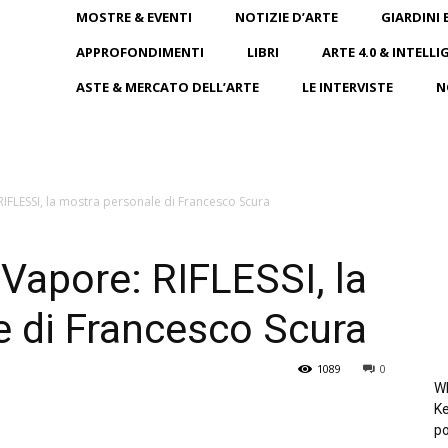
MOSTRE & EVENTI
NOTIZIE D’ARTE
GIARDINI 
APPROFONDIMENTI
LIBRI
ARTE 4.0 & INTELLI
ASTE & MERCATO DELL’ARTE
LE INTERVISTE
N
RIFLESSI, la mostra personale di Francesco Scura
 Vapore: RIFLESSI, la
 di Francesco Scura
1089
0
Wh
Ke
po