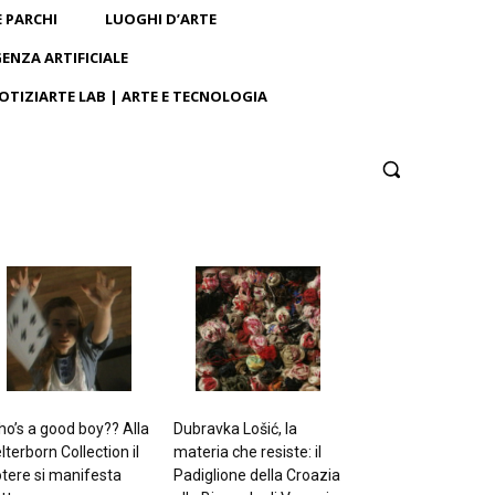
E PARCHI
LUOGHI D’ARTE
GENZA ARTIFICIALE
OTIZIARTE LAB | ARTE E TECNOLOGIA
o’s a good boy?? Alla
Dubravka Lošić, la
lterborn Collection il
materia che resiste: il
tere si manifesta
Padiglione della Croazia