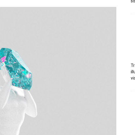
so
Tr
il
vi