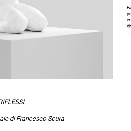
Fa
pi
i
di
RIFLESSI
ale di Francesco Scura