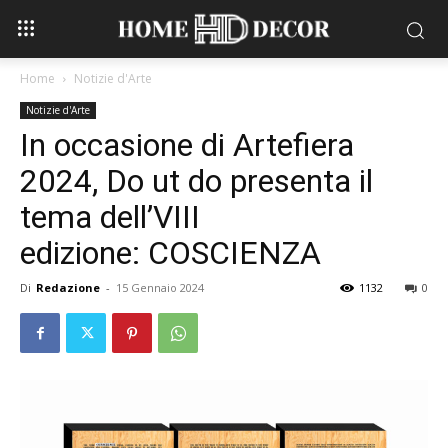
Home
Notizie d'Arte
Notizie d'Arte
In occasione di Artefiera
2024, Do ut do presenta il
tema dell’VIII
edizione: COSCIENZA
Di
Redazione
-
15 Gennaio 2024
1132
0