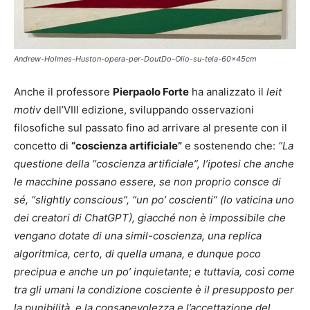
Andrew-Holmes-Huston-opera-per-DoutDo-Olio-su-tela-60x45cm
Anche il professore
P
ier
p
aolo Forte
ha analizzato il
leit
motiv
dell’VIII edizione, sviluppando osservazioni
filosofiche sul passato fino ad arrivare al presente con il
concetto di
“coscienza artificiale”
e sostenendo che:
“La
questione della “coscienza artificiale”, l’ipotesi che anche
le macchine possano essere, se non proprio consce di
sé, “slightly conscious”, “un po’ coscienti” (lo vaticina uno
dei creatori di ChatGPT), giacché non è impossibile che
vengano dotate di una simil-coscienza, una replica
algoritmica, certo, di quella umana, e dunque poco
precipua e anche un po’ inquietante; e tuttavia, così come
tra gli umani la condizione cosciente è il presupposto per
la punibilità, e la consapevolezza e l’accettazione del