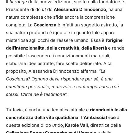
Il
fil rouge
della nuova edizione, scelto dalla fondatrice e
Presidente di do
ut
do
Alessandra D’Innocenzo
, ha una
natura complessa che sfida ancora la comprensione
completa. La
Coscienza
è infatti un soggetto astratto, la
sua natura profonda è ignota e in quanto tale appare
misteriosa agli occhi dell’essere umano. Essa è
l’origine
dell’intenzionalità, della creatività, della libertà
e rende
possibile trascendere i condizionamenti materiali,
elaborare idee astratte, fare scelte deliberate. A tal
proposito, Alessandra D’Innocenzo afferma:
“La
Coscienza? Ognuno deve rispondere per sé, è una
questione personale, mutevole e contemporanea a sé
stessi. L’Arte ne è testimone”.
Tuttavia, è anche una tematica attuale e
riconducibile alla
concretezza della vita quotidiana
. L’
Ambasciatrice
di
questa edizione di do
ut
do,
Karole Vail
, direttrice della
Collezione Peggy Guggenheim di Venezia
e della