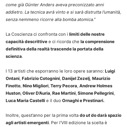
come già Günter Anders aveva preconizzato anni
addietro. La tecnica avrà vinto e si sarà distrutta l’umanità,
senza nemmeno ricorre alla bomba atomica.”
La Coscienza ci confronta con i
limiti delle nostre
capacità descrittive
e ci ricorda che
la comprensione
definitiva della realtà trascende la portata della
scienza
.
I 13 artisti che esporranno le loro opere saranno:
Luigi
Ontani
,
Fabrizio Cotognini
,
Danijel Zezelj
,
Maurizio
Finotto
,
Nino Migliori
,
Terry Pecora
,
Andrew Holmes
Huston
,
Oliver D’Auria
,
Rae Martini
,
Simone Pellegrini
,
Luca Maria Castelli
e il duo
Ornaghi e Prestinari.
Inoltre, quest’anno per la prima volta
do
ut
do
darà spazio
agli artisti emergenti
. Per l’VIII edizione la scelta è