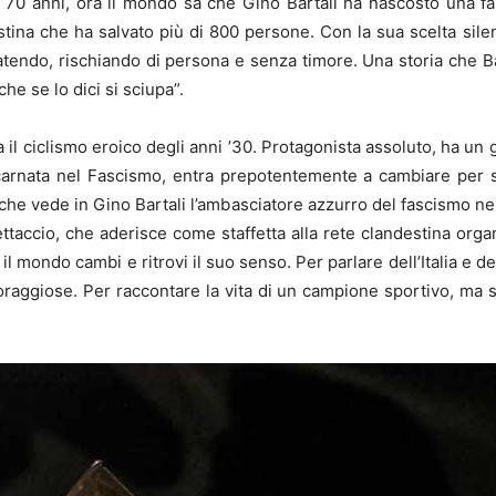
 70 anni, ora il mondo sa che Gino Bartali ha nascosto una fami
estina che ha salvato più di 800 persone. Con la sua scelta si
tendo, rischiando di persona e senza timore. Una storia che Ba
he se lo dici si sciupa”.
na il ciclismo eroico degli anni ’30. Protagonista assoluto, ha un
carnata nel Fascismo, entra prepotentemente a cambiare per s
, che vede in Gino Bartali l’ambasciatore azzurro del fascismo n
ettaccio, che aderisce come staffetta alla rete clandestina organ
 mondo cambi e ritrovi il suo senso. Per parlare dell’Italia e deg
 coraggiose. Per raccontare la vita di un campione sportivo, ma