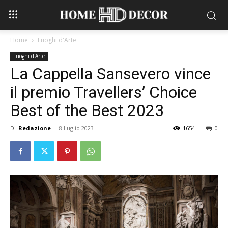
Home
Luoghi d'Arte
Luoghi d'Arte
La Cappella Sansevero vince
il premio Travellers’ Choice
Best of the Best 2023
Di
Redazione
-
8 Luglio 2023
1654
0