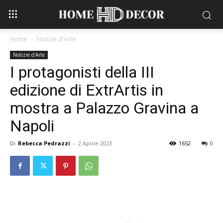
Home
Notizie d'Arte
Notizie d'Arte
I protagonisti della III
edizione di ExtrArtis in
mostra a Palazzo Gravina a
Napoli
Di
Rebecca Pedrazzi
-
2 Aprile 2023
1652
0