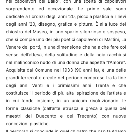
nei capolavori del Bailo”, con una scelta di capolavori
sorprendente ed eccezionale. Le prime sale sono
dedicate a I bronzi degli anni ’20, piccola plastica e rilievi
degli anni ’20, disegno, grafica e pittura. È alla luce del
chiostro del Museo, in uno spazio silenzioso e sospeso,
che si compie uno dei più poetici capolavori di Martini, La
Venere dei porti, in una dimensione che ha a che fare col
senso dell’attesa, della solitudine e della noia racchiusi
nel malinconico nudo di una donna che aspetta “l’Amore”.
Acquisita dal Comune nel 1933 (90 anni fa), è una delle
grandi terrecotte create nel periodo compreso tra la fine
degli anni Venti e i primissimi anni Trenta e che
costituisce il periodo di più alta ispirazione dell’artista e
in cui fonde insieme, in un unicum rivoluzionario, le
forme classiche (dall’arte etrusca e greca a quella dei
maestri del Duecento e del Trecento) con nuove
concezioni plastiche.
Il percorso si conclude in quel chiostro che ospita Adamo