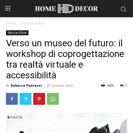
Home
Notizie d'Arte
Notizie d'Arte
Verso un museo del futuro: il
workshop di coprogettazione
tra realtà virtuale e
accessibilità
Di
Rebecca Pedrazzi
-
30 Gennaio 2023
1653
0