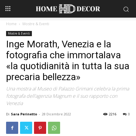
Home
Mostre & Eventi
Mostre & Eventi
Inge Morath, Venezia e la
fotografia che immortalava
«la quotidianità in tutta la sua
precaria bellezza»
Una mostra al Museo di Palazzo Grimani celebra la prima
fotografa dell’agenzia Magnum e il suo rapporto con
Venezia
Di
Sara Perinetto
-
28 Dicembre 2022
2216
0