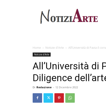
Home
Notizie d'Arte
All’Università di Pavia il cor
Notizie d'Arte
All’Università di 
Diligence dell’art
Di
Redazione
-
12 Dicembre 2022