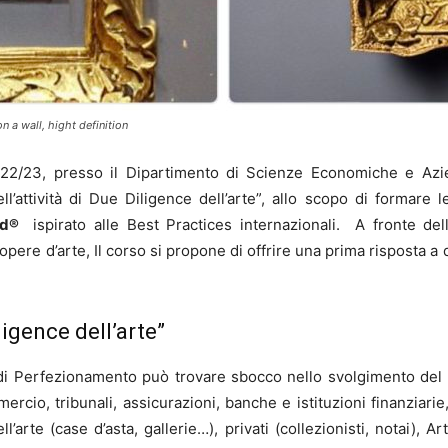
 a wall, hight definition
022/23, presso il Dipartimento di Scienze Economiche e Azien
l’attività di Due Diligence dell’arte”, allo scopo di formare 
rd
®
ispirato alle Best Practices internazionali.
A fronte del
 opere d’arte, Il corso si propone di offrire una prima risposta
ligence dell’arte”
 di Perfezionamento può trovare sbocco
nello svolgimento del 
rcio, tribunali, assicurazioni, banche e istituzioni finanziari
l’arte (case d’asta, gallerie…), privati (collezionisti, notai), A