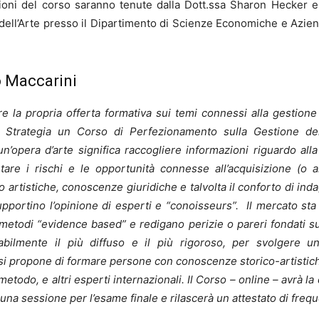
ioni del corso saranno tenute dalla Dott.ssa Sharon Hecker e
ll’Arte presso il Dipartimento di Scienze Economiche e Aziendal
o Maccarini
are la propria offerta formativa sui temi connessi alla gestione
 e Strategia un Corso di Perfezionamento sulla Gestione d
’opera d’arte significa raccogliere informazioni riguardo alla 
tare i rischi e le opportunità connesse all’acquisizione (o 
tistiche, conoscenze giuridiche e talvolta il conforto di indag
upportino l’opinione di esperti e “conoisseurs”.
Il mercato sta
o metodi “evidence based” e redigano perizie o pareri fondati
ilmente il più diffuso e il più rigoroso, per svolgere una
i propone di formare persone con conoscenze storico-artistiche 
metodo, e altri esperti internazionali. Il Corso – online – avrà l
 una sessione per l’esame finale e rilascerà un attestato di fr