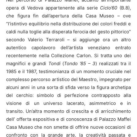
opera di Vedova appartenente alla serie
Ciclo’60
(B.8),
che figura fin dall’apertura della Casa Museo – ove
“l’istintivo equilibrio nella distribuzione dei colori freddi e
caldi nulla toglie alla disperata ferocia del gesto pittorico”
secondo Valerio Terraroli – si aggiunge ora un altro
autentico capolavoro dell’artista veneziano entrato
recentemente nella Collezione Carlon.
Si tratta uno dei
magnifici e grandi
Tondi
(
Tondo ’85 – 3
) realizzati tra il
1985 e il 1987, testimonianza di un momento cruciale nel
complesso percorso artistico del Maestro, impegnato per
alcuni anni in una sorta di sfida verso la figura archetipa
del cerchio: simbolo di perfezione contrapposto alla
visione di un universo lacerato, asimmetrico e in
transito. Un’altra momento di crescita e di arricchimento
dell’ offerta espositiva e di conoscenza di Palazzo Maffei
Casa Museo che non smette di offrire nuove occasioni di
confronto con la grande arte, la creatività passata e