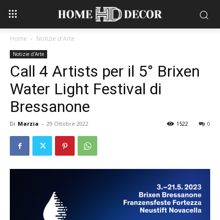
Home
Notizie d'Arte
Notizie d'Arte
Call 4 Artists per il 5° Brixen
Water Light Festival di
Bressanone
Di
Marzia
-
29 Ottobre 2022
1522
0