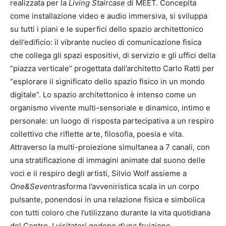
realizzata per la
Living Staircase
di MEET. Concepita
come installazione video e audio immersiva, si sviluppa
su tutti i piani e le superfici dello spazio architettonico
dell’edificio: il vibrante nucleo di comunicazione fisica
che collega gli spazi espositivi, di servizio e gli uffici della
“piazza verticale” progettata dall’architetto Carlo Ratti per
“esplorare il significato dello spazio fisico in un mondo
digitale”. Lo spazio architettonico è intenso come un
organismo vivente multi-sensoriale e dinamico, intimo e
personale: un luogo di risposta partecipativa a un respiro
collettivo che riflette arte, filosofia, poesia e vita.
Attraverso la multi-proiezione simultanea a 7 canali, con
una stratificazione di immagini animate dal suono delle
voci e il respiro degli artisti, Silvio Wolf assieme a
One&Seven
trasforma l’avveniristica scala in un corpo
pulsante, ponendosi in una relazione fisica e simbolica
con tutti coloro che l’utilizzano durante la vita quotidiana
del Centro. I visitatori godono d’una fruizione