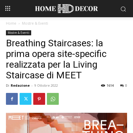
Home
Mostre & Eventi
Mostre & Eventi
Breathing Staircases: la
prima opera site-specific
realizzata per la Living
Staircase di MEET
Di
Redazione
-
9 Ottobre 2022
1614
0