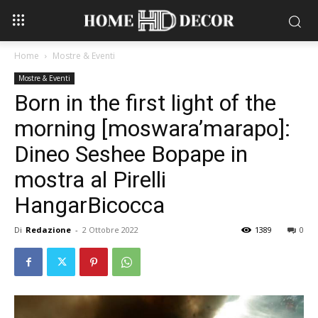
Home
Mostre & Eventi
Mostre & Eventi
Born in the first light of the
morning [moswara’marapo]:
Dineo Seshee Bopape in
mostra al Pirelli
HangarBicocca
Di
Redazione
-
2 Ottobre 2022
1389
0