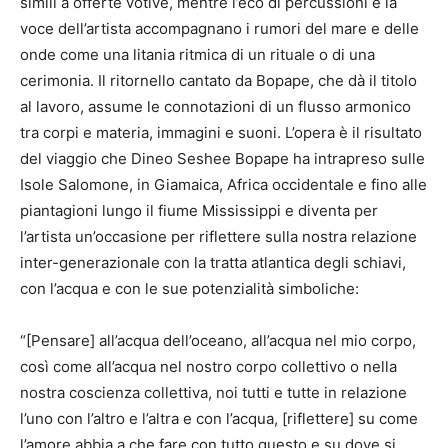
simili a offerte votive, mentre l’eco di percussioni e la
voce dell’artista accompagnano i rumori del mare e delle
onde come una litania ritmica di un rituale o di una
cerimonia. Il ritornello cantato da Bopape, che dà il titolo
al lavoro, assume le connotazioni di un flusso armonico
tra corpi e materia, immagini e suoni. L’opera è il risultato
del viaggio che Dineo Seshee Bopape ha intrapreso sulle
Isole Salomone, in Giamaica, Africa occidentale e fino alle
piantagioni lungo il fiume Mississippi e diventa per
l’artista un’occasione per riflettere sulla nostra relazione
inter-generazionale con la tratta atlantica degli schiavi,
con l’acqua e con le sue potenzialità simboliche:
“[Pensare] all’acqua dell’oceano, all’acqua nel mio corpo,
così come all’acqua nel nostro corpo collettivo o nella
nostra coscienza collettiva, noi tutti e tutte in relazione
l’uno con l’altro e l’altra e con l’acqua, [riflettere] su come
l’amore abbia a che fare con tutto questo e su dove si