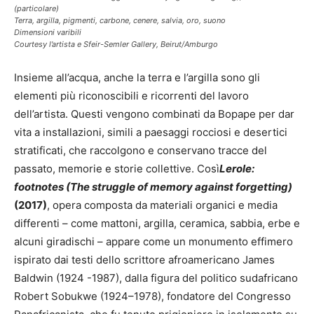
(particolare)
Terra, argilla, pigmenti, carbone, cenere, salvia, oro, suono
Dimensioni varibili
Courtesy l’artista e Sfeir-Semler Gallery, Beirut/Amburgo
Insieme all’acqua, anche la terra e l’argilla sono gli
elementi più riconoscibili e ricorrenti del lavoro
dell’artista. Questi vengono combinati da Bopape per dar
vita a installazioni, simili a paesaggi rocciosi e desertici
stratificati, che raccolgono e conservano tracce del
passato, memorie e storie collettive. Così
Lerole:
footnotes (The struggle of memory against forgetting)
(2017)
, opera composta da materiali organici e media
differenti – come mattoni, argilla, ceramica, sabbia, erbe e
alcuni giradischi – appare come un monumento effimero
ispirato dai testi dello scrittore afroamericano James
Baldwin (1924 -1987), dalla figura del politico sudafricano
Robert Sobukwe (1924–1978), fondatore del Congresso