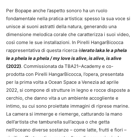
Per Bopape anche l’aspetto sonoro ha un ruolo
fondamentale nella pratica artistica: spesso la sua voce si
unisce ai suoni astratti della natura, generando una
dimensione melodica corale che caratterizza i suoi video,
così come le sue installazioni. In Pirelli HangarBicocca
rappresentativa di questa ricerca è
lerato laka le a phela
le a phela le a phela / my love is alive, is alive, is alive
(2022)
. Commissionata da TBA21–Academy e co-
prodotta con Pirelli HangarBicocca, l’opera, presentata
per la prima volta a Ocean Space a Venezia ad aprile
2022, si compone di strutture in legno e rocce disposte a
cerchio, che danno vita a un ambiente accogliente e
intimo, su cui sono proiettate immagini di riprese marine.
La camera si immerge e riemerge, catturando la mano
dell’artista che tamburella sull’acqua o che getta
nell’oceano diverse sostanze – come latte, frutti e fiori –