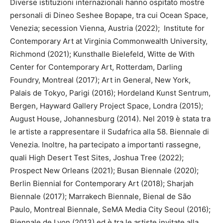
Diverse istituzioni internazionali hanno ospitato mostre
personali di Dineo Seshee Bopape, tra cui Ocean Space,
Venezia; secession Vienna, Austria (2022); Institute for
Contemporary Art at Virginia Commonwealth University,
Richmond (2021); Kunsthalle Bielefeld, Witte de With
Center for Contemporary Art, Rotterdam, Darling
Foundry, Montreal (2017); Art in General, New York,
Palais de Tokyo, Parigi (2016); Hordeland Kunst Sentrum,
Bergen, Hayward Gallery Project Space, Londra (2015);
August House, Johannesburg (2014). Nel 2019 è stata tra
le artiste a rappresentare il Sudafrica alla 58. Biennale di
Venezia. Inoltre, ha partecipato a importanti rassegne,
quali High Desert Test Sites, Joshua Tree (2022);
Prospect New Orleans (2021); Busan Biennale (2020);
Berlin Biennial for Contemporary Art (2018); Sharjah
Biennale (2017); Marrakech Biennale, Bienal de São
Paulo, Montreal Biennale, SeMA Media City Seoul (2016);
Biennale de Lyon (2013) ed è tra le artiste invitate alla