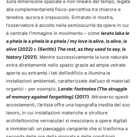
sulla dimensione spaziale e non lineare del tempo, legata
alla complementarietà fisico-percettiva tra chiarore e
tenebre, aurora e crepuscolo. Entrando in mostra,
l’osservatore è accolto nella semioscurità da opere in cui
è centrale l’immagine in movimento – come
lerato laka le
a phela le a phela le a phela / my love is alive, is alive, is
alive
(2022)
e
(Serithi) The rest, as they used to say, is
history
(2021)
. Mentre successivamente la luce naturale
entra direttamente nello spazio grazie ad ampie vetrate
aperte su entrambi i lati dell’edificio e illumina le
installazioni ambientali, caratterizzate dall’uso di materiali
organici – per esempio,
Lerole: footnotes (The struggle
of memory against forgetting)
(2017)
. Attraverso questi
accostamenti, l’artista offre una topografia inedita del suo
lavoro, in cui installazioni materiche e strutture
architettoniche vernacolari si mescolano a opere digitali
e immateriali: un paesaggio cangiante che si trasforma a
seconda delle ore della giornata e delle condizioni