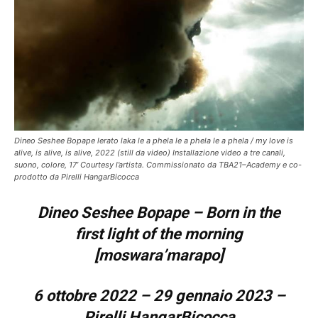
Dineo Seshee Bopape lerato laka le a phela le a phela le a phela / my love is
alive, is alive, is alive, 2022 (still da video) Installazione video a tre canali,
suono, colore, 17’ Courtesy l’artista. Commissionato da TBA21–Academy e co-
prodotto da Pirelli HangarBicocca
Dineo Seshee Bopape –
Born in the
first light of the morning
[moswara’marapo]
6 ottobre 2022 – 29 gennaio 2023 –
Pirelli HangarBicocca