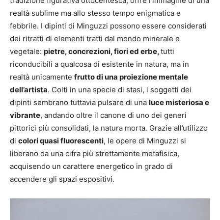
tradizione figurativa ottocentesca, offre l’immagine di una
realtà sublime ma allo stesso tempo enigmatica e
febbrile. I dipinti di Minguzzi possono essere considerati
dei ritratti di elementi tratti dal mondo minerale e
vegetale:
pietre, concrezioni, fiori ed erbe,
tutti
riconducibili a qualcosa di esistente in natura, ma in
realtà unicamente
frutto di una proiezione mentale
dell’artista
. Colti in una specie di stasi, i soggetti dei
dipinti sembrano tuttavia pulsare di una
luce misteriosa e
vibrante
, andando oltre il canone di uno dei generi
pittorici più consolidati, la natura morta. Grazie all’utilizzo
di
colori quasi fluorescenti
, le opere di Minguzzi si
liberano da una cifra più strettamente metafisica,
acquisendo un carattere energetico in grado di
accendere gli spazi espositivi.