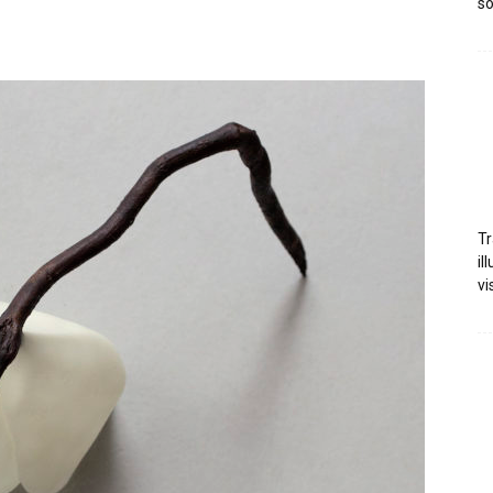
so
Tr
il
vi