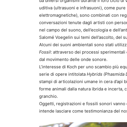
da diversi organismi durante il loro ciclo di 
uditiva (ultrasuoni e infrasuoni), come pure 
elettromagnetiche), sono combinati con regis
conversazioni tenute dagli artisti con persona
nel campo del suono, dell’ecologia e dell’
Salomé Voegelin sui temi dell’ascolto, del s
Alcuni dei suoni ambientali sono stati utiliz
Fossil
: attraverso dei processi sperimentali co
dal movimento delle onde sonore.
L’interesse di Koch per uno scambio più equ
serie di opere intitolata
Hybrids (Phasmida 
stampi di articolazioni umane in cera d’api 
forme animali dalla natura ibrida e incerta,
granchio.
Oggetti, registrazioni e fossili sonori vanno
intende lasciare come testimonianza del nos