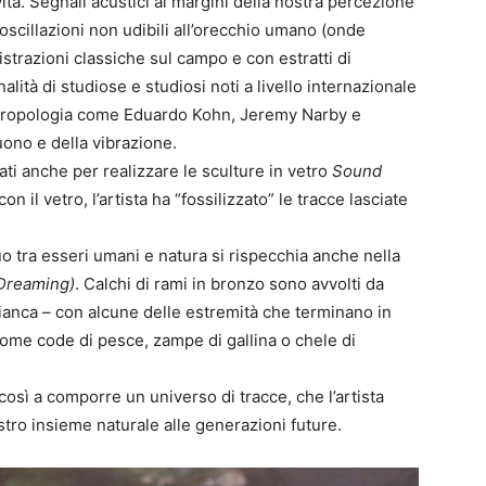
vita. Segnali acustici ai margini della nostra percezione
oscillazioni non udibili all’orecchio umano (onde
trazioni classiche sul campo e con estratti di
lità di studiose e studiosi noti a livello internazionale
antropologia come Eduardo Kohn, Jeremy Narby e
uono e della vibrazione.
zati anche per realizzare le sculture in vetro
Sound
n il vetro, l’artista ha “fossilizzato” le tracce lasciate
o tra esseri umani e natura si rispecchia anche nella
Dreaming)
. Calchi di rami in bronzo sono avvolti da
bianca – con alcune delle estremità che terminano in
 come code di pesce, zampe di gallina o chele di
 così a comporre un universo di tracce, che l’artista
tro insieme naturale alle generazioni future.