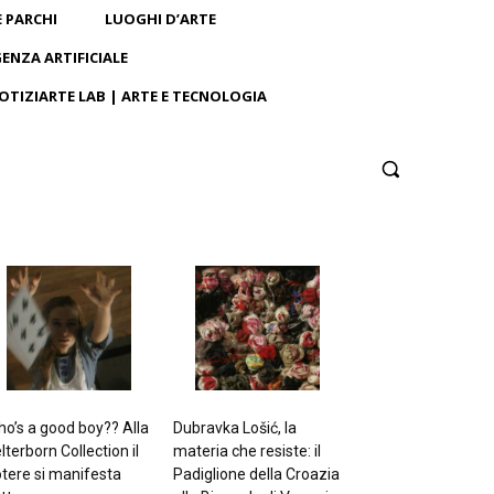
E PARCHI
LUOGHI D’ARTE
GENZA ARTIFICIALE
OTIZIARTE LAB | ARTE E TECNOLOGIA
o’s a good boy?? Alla
Dubravka Lošić, la
lterborn Collection il
materia che resiste: il
tere si manifesta
Padiglione della Croazia