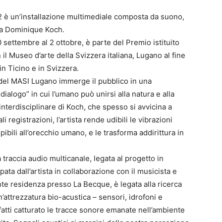
22 è un’installazione multimediale composta da suono,
 da Dominique Koch.
10 settembre al 2 ottobre, è parte del Premio istituito
il Museo d’arte della Svizzera italiana, Lugano al fine
in Ticino e in Svizzera.
o del MASI Lugano immerge il pubblico in una
alogo” in cui l’umano può unirsi alla natura e alla
nterdisciplinare di Koch, che spesso si avvicina a
i registrazioni, l’artista rende udibili le vibrazioni
pibili all’orecchio umano, e le trasforma addirittura in
 traccia audio multicanale, legata al progetto in
ppata dall’artista in collaborazione con il musicista e
e residenza presso La Becque, è legata alla ricerca
’attrezzatura bio-acustica – sensori, idrofoni e
infatti catturato le tracce sonore emanate nell’ambiente