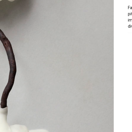
Fa
pi
i
di