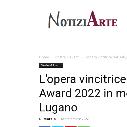
Home
Mostre & Eventi
L’opera vincitrice del Ball
Mostre & Eventi
L’opera vincitrice
Award 2022 in m
Lugano
Di
Marzia
-
10 Settembre 2022