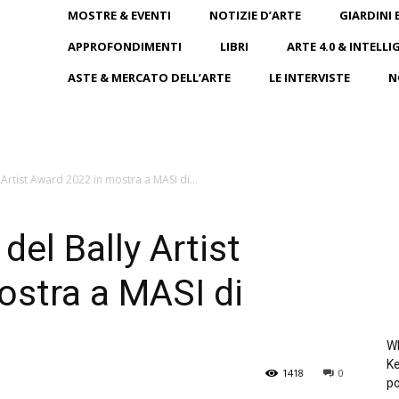
MOSTRE & EVENTI
NOTIZIE D’ARTE
GIARDINI 
APPROFONDIMENTI
LIBRI
ARTE 4.0 & INTELLI
ASTE & MERCATO DELL’ARTE
LE INTERVISTE
N
y Artist Award 2022 in mostra a MASI di...
 del Bally Artist
ostra a MASI di
Wh
Ke
1418
0
po