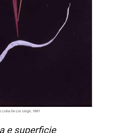
 Lidia De Lisi Usigli, 1961
 e superficie