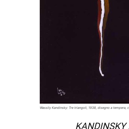
Wassily Kandinsky: Tre triangoli, 1938, disegno a tempera, c
KANDINSKY E 