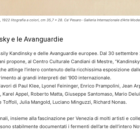
, 1922 litografia a colori, cm 35,7 x 28. Ca’ Pesaro- Galleria Internazionale d’Arte Mo
sky e le Avanguardie
assily Kandinsky e delle Avanguardie europee. Dal 30 settembre 2
ani propone, al Centro Culturale Candiani di Mestre, “Kandinsky 
he attinge l’intero contenuto della ricchissima esposizione dalle 
erimento ai grandi interpreti del ‘900 internazionale.
vori di Paul Klee, Lyonel Feininger, Enrico Prampolini, Jean Ar
, Karel Appel, Roberto Matta, Giuseppe Santomaso, Mario Deluig
e Toffoli, Julia Mangold, Luciano Minguzzi, Richard Nonas.
ali, insieme alla fascinazione per Venezia di molti artisti e col
a sono stabilmente documentati i fermenti dell’arte dell’intero 