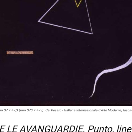
m 37 x 47,3 (mm 370 x 473). Ca' Pesaro- Galleria Internazionale d'Arte Moderna, lascito
LE AVANGUARDIE. Punto, linea