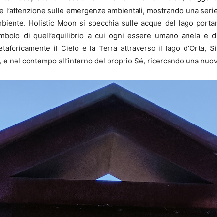
 l’attenzione sulle emergenze ambientali, mostrando una serie 
’ambiente. Holistic Moon si specchia sulle acque del lago port
imbolo di quell’equilibrio a cui ogni essere umano anela e di
foricamente il Cielo e la Terra attraverso il lago d’Orta, Si
’Ego, e nel contempo all’interno del proprio Sé, ricercando una n