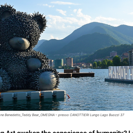
ne Benedetto_Teddy Bear_OMEGNA – presso CANOTTIERI Lungo Lago Buozzi 37