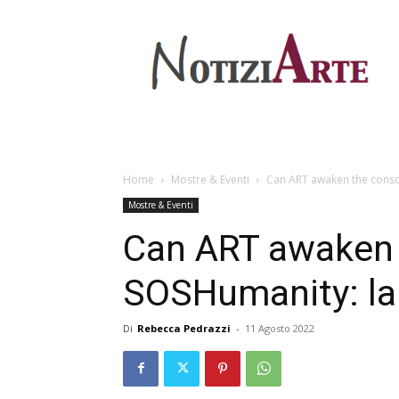
Home
Mostre & Eventi
Can ART awaken the consci
Mostre & Eventi
Can ART awaken 
SOSHumanity: la 
Di
Rebecca Pedrazzi
-
11 Agosto 2022