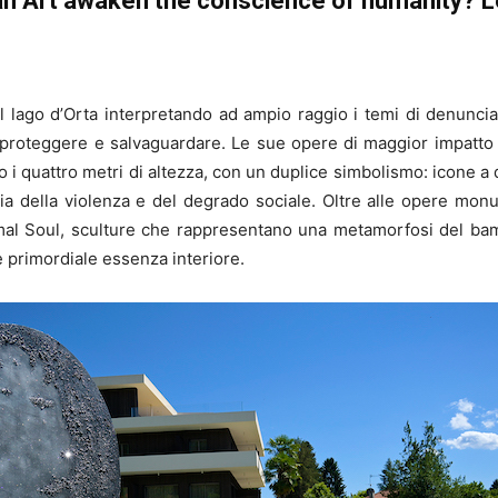
n Art awaken the conscience of humanity? L
lago d’Orta interpretando ad ampio raggio i temi di denuncia
 proteggere e salvaguardare. Le sue opere di maggior impatt
 i quattro metri di altezza, con un duplice simbolismo: icone a d
ia della violenza e del degrado sociale. Oltre alle opere mo
imal Soul, sculture che rappresentano una metamorfosi del ba
 e primordiale essenza interiore.