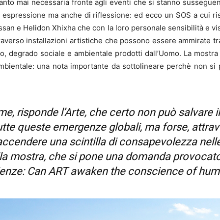
anto mai necessaria fronte agli eventi che si stanno susseguend
 di espressione ma anche di riflessione: ed ecco un SOS a cui r
assan e Helidon Xhixha che con la loro personale sensibilità e 
averso installazioni artistiche che possono essere ammirate tra 
to, degrado sociale e ambientale prodotti dall’Uomo. La mostr
ientale: una nota importante da sottolineare perchè non si può 
rme, risponde l’Arte, che certo non può salvare
i tutte queste emergenze globali, ma forse, attra
 accendere una scintilla di consapevolezza nelle
lla mostra, che si pone una domanda provocator
enze: Can ART awaken the conscience of hum