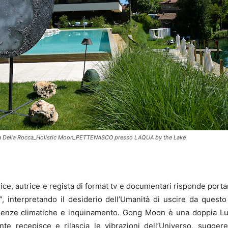
ia Della Rocca_Holistic Moon_PETTENASCO presso LAQUA by the Lake
rittrice, autrice e regista di format tv e documentari risponde po
”, interpretando il desiderio dell’Umanità di uscire da questo
genze climatiche e inquinamento. Gong Moon è una doppia Lu
 recepisce e rilascia le vibrazioni dell’Universo, sugger