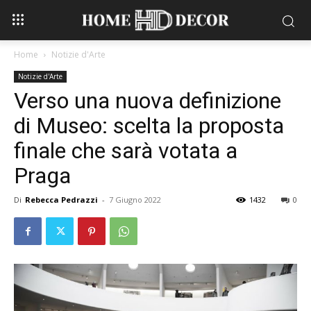
Home
Notizie d'Arte
Notizie d'Arte
Verso una nuova definizione
di Museo: scelta la proposta
finale che sarà votata a
Praga
Di
Rebecca Pedrazzi
-
7 Giugno 2022
1432
0