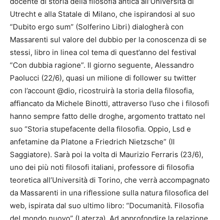
docente di storia della filosofia antica all’Università di
Utrecht e alla Statale di Milano, che ispirandosi al suo
“Dubito ergo sum” (Solferino Libri) dialogherà con
Massarenti sul valore del dubbio per la conoscenza di se
stessi, libro in linea col tema di quest’anno del festival
“Con dubbia ragione”. Il giorno seguente, Alessandro
Paolucci (22/6), quasi un milione di follower su twitter
con l’account @dio, ricostruirà la storia della filosofia,
affiancato da Michele Binotti, attraverso l’uso che i filosofi
hanno sempre fatto delle droghe, argomento trattato nel
suo “Storia stupefacente della filosofia. Oppio, Lsd e
anfetamine da Platone a Friedrich Nietzsche” (Il
Saggiatore). Sarà poi la volta di Maurizio Ferraris (23/6),
uno dei più noti filosofi italiani, professore di filosofia
teoretica all’Università di Torino, che verrà accompagnato
da Massarenti in una riflessione sulla natura filosofica del
web, ispirata dal suo ultimo libro: “Documanità. Filosofia
del mondo nuovo” (Laterza). Ad approfondire la relazione