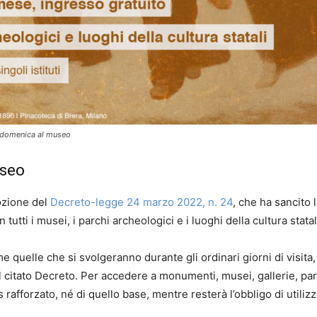
la domenica al museo
useo
ozione del
Decreto-legge 24 marzo 2022, n. 24
, che ha sancito
tutti i musei, i parchi archeologici e i luoghi della cultura statal
e quelle che si svolgeranno durante gli ordinari giorni di visit
l citato Decreto. Per accedere a monumenti, musei, gallerie, par
 rafforzato, né di quello base, mentre resterà l’obbligo di utili