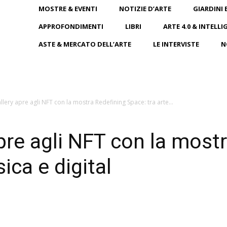
MOSTRE & EVENTI
NOTIZIE D’ARTE
GIARDINI 
APPROFONDIMENTI
LIBRI
ARTE 4.0 & INTELLI
ASTE & MERCATO DELL’ARTE
LE INTERVISTE
N
llery apre agli NFT con la mostra Redefining Space: tra arte...
pre agli NFT con la most
sica e digital