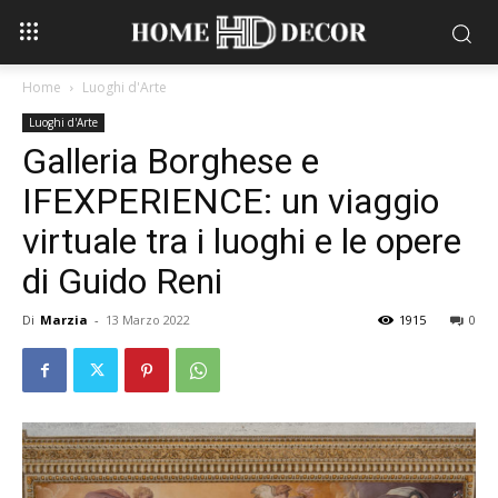
Home
Luoghi d'Arte
Luoghi d'Arte
Galleria Borghese e
IFEXPERIENCE: un viaggio
virtuale tra i luoghi e le opere
di Guido Reni
Di
Marzia
-
13 Marzo 2022
1915
0