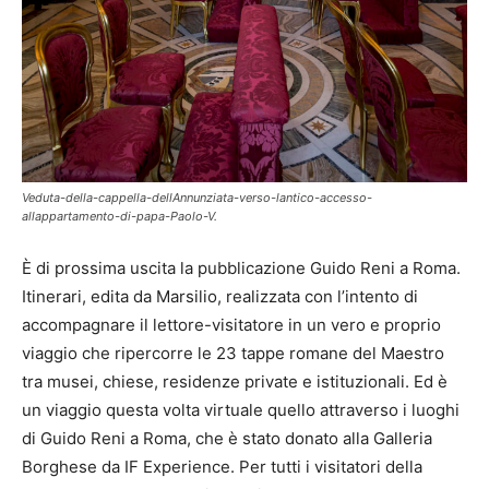
Veduta-della-cappella-dellAnnunziata-verso-lantico-accesso-
allappartamento-di-papa-Paolo-V.
È di prossima uscita la pubblicazione Guido Reni a Roma.
Itinerari, edita da Marsilio, realizzata con l’intento di
accompagnare il lettore-visitatore in un vero e proprio
viaggio che ripercorre le 23 tappe romane del Maestro
tra musei, chiese, residenze private e istituzionali. Ed è
un viaggio questa volta virtuale quello attraverso i luoghi
di Guido Reni a Roma, che è stato donato alla Galleria
Borghese da IF Experience. Per tutti i visitatori della