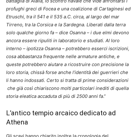
battaglia di Alalia, lo scontro navale che vide affrontarsi i
profughi greci di Focea e una coalizione di Cartaginesi ed
Etruschi, tra il 541 e il 535 a.C. circa, al largo del mar
Tirreno, tra la Corsica e la Sardegna. Liberati dalla terra
solo qualche giorno fa – dice Osanna – i due elmi devono
ancora essere ripuliti in laboratorio e studiati. Al loro
interno – ipotizza Osanna – potrebbero esserci iscrizioni,
cosa abbastanza frequente nelle armature antiche, e
queste potrebbero aiutare a ricostruire con precisione la
loro storia, chissà forse anche l’identità dei guerrieri che
li hanno indossati. Certo si tratta di prime considerazioni
che già così chiariscono molti particolari inediti di quella
storia eleatica accaduta di più di 2500 anni fa
.”
L’antico tempio arcaico dedicato ad
Athena
Gli scavi hanno chiarito inoltre la cronologia del