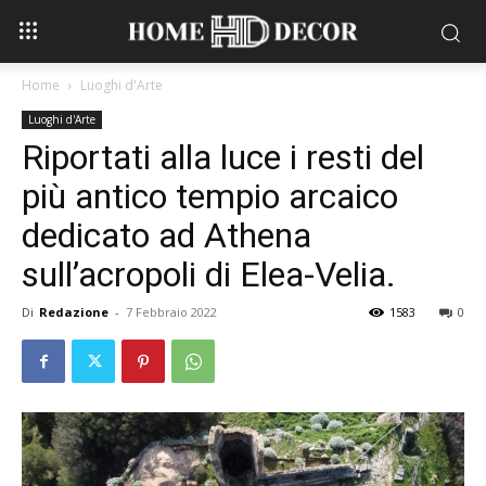
Home
Luoghi d'Arte
Luoghi d'Arte
Riportati alla luce i resti del
più antico tempio arcaico
dedicato ad Athena
sull’acropoli di Elea-Velia.
Di
Redazione
-
7 Febbraio 2022
1583
0