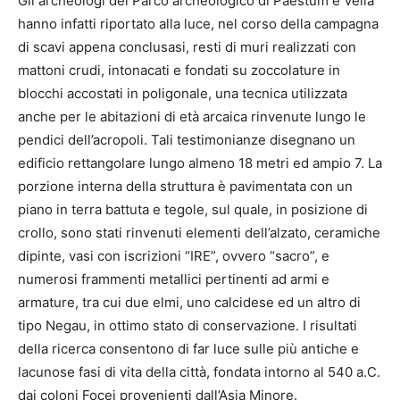
Gli archeologi del Parco archeologico di Paestum e Velia
hanno infatti riportato alla luce, nel corso della campagna
di scavi appena conclusasi, resti di muri realizzati con
mattoni crudi, intonacati e fondati su zoccolature in
blocchi accostati in poligonale, una tecnica utilizzata
anche per le abitazioni di età arcaica rinvenute lungo le
pendici dell’acropoli. Tali testimonianze disegnano un
edificio rettangolare lungo almeno 18 metri ed ampio 7. La
porzione interna della struttura è pavimentata con un
piano in terra battuta e tegole, sul quale, in posizione di
crollo, sono stati rinvenuti elementi dell’alzato, ceramiche
dipinte, vasi con iscrizioni “IRE”, ovvero “sacro”, e
numerosi frammenti metallici pertinenti ad armi e
armature, tra cui due elmi, uno calcidese ed un altro di
tipo Negau, in ottimo stato di conservazione. I risultati
della ricerca consentono di far luce sulle più antiche e
lacunose fasi di vita della città, fondata intorno al 540 a.C.
dai coloni Focei provenienti dall’Asia Minore.