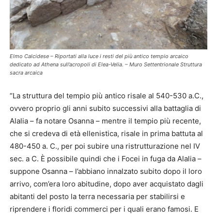
Elmo Calcidese – Riportati alla luce i resti del più antico tempio arcaico
dedicato ad Athena sull’acropoli di Elea-Velia. – Muro Settentrionale Struttura
sacra arcaica
“La struttura del tempio più antico risale al 540-530 a.C.,
ovvero proprio gli anni subito successivi alla battaglia di
Alalia – fa notare Osanna – mentre il tempio più recente,
che si credeva di età ellenistica, risale in prima battuta al
480-450 a. C., per poi subire una ristrutturazione nel IV
sec. a C. È possibile quindi che i Focei in fuga da Alalia –
suppone Osanna – l’abbiano innalzato subito dopo il loro
arrivo, com’era loro abitudine, dopo aver acquistato dagli
abitanti del posto la terra necessaria per stabilirsi e
riprendere i floridi commerci per i quali erano famosi. E