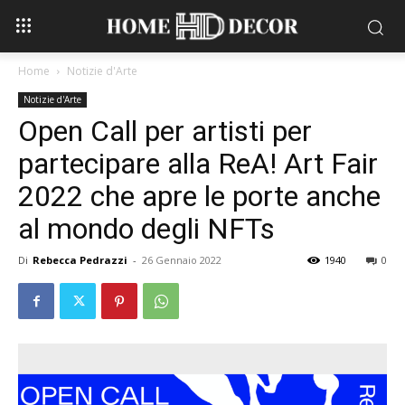
Home
Notizie d'Arte
Notizie d'Arte
Open Call per artisti per
partecipare alla ReA! Art Fair
2022 che apre le porte anche
al mondo degli NFTs
Di
Rebecca Pedrazzi
-
26 Gennaio 2022
1940
0