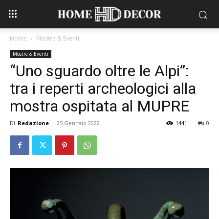
Home
Mostre & Eventi
Mostre & Eventi
“Uno sguardo oltre le Alpi”:
tra i reperti archeologici alla
mostra ospitata al MUPRE
Di
Redazione
-
25 Gennaio 2022
1441
0