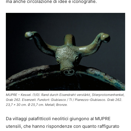
ma anche circolazione di idee e iconografie.
MUPRE – Kessel. (1/0). Rand durch Eisendraht verstärkt, Stierprotomenhenkel,
Grab 262. Eisenzeit. Fundort: Giubiasco / TI / Pianezzo-Giubiasco. Grab 262.
23,7 x 30 cm. Ø 25,7 cm. Metall; Bronze.
Da villaggi palafitticoli neolitici giungono al MUPRE
utensili, che hanno rispondenze con quanto raffigurato