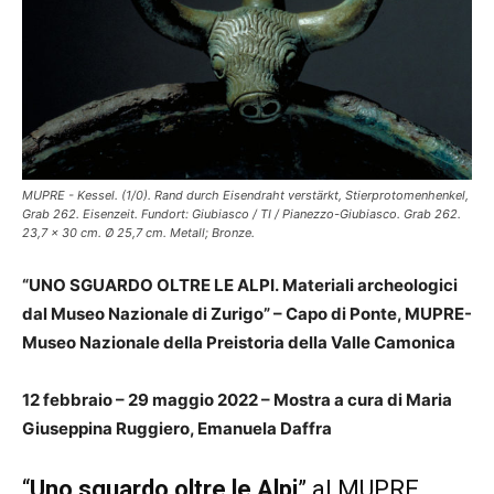
MUPRE - Kessel. (1/0). Rand durch Eisendraht verstärkt, Stierprotomenhenkel,
Grab 262. Eisenzeit. Fundort: Giubiasco / TI / Pianezzo-Giubiasco. Grab 262.
23,7 x 30 cm. Ø 25,7 cm. Metall; Bronze.
“UNO SGUARDO OLTRE LE ALPI.
Materiali archeologici
dal Museo Nazionale di Zurigo” –
Capo di Ponte, MUPRE-
Museo Nazionale della Preistoria della Valle Camonica
12 febbraio – 29 maggio 2022 –
Mostra a cura di Maria
Giuseppina Ruggiero, Emanuela Daffra
“
Uno sguardo oltre le Alpi
” al MUPRE