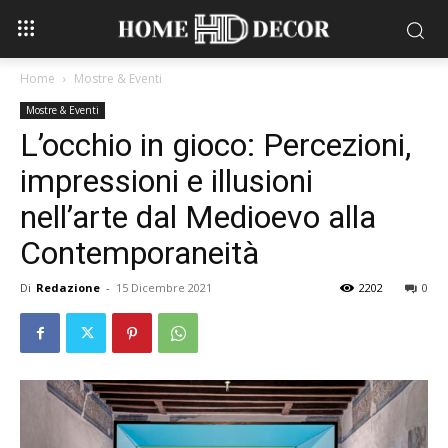
Home
Mostre & Eventi
Mostre & Eventi
L’occhio in gioco: Percezioni,
impressioni e illusioni
nell’arte dal Medioevo alla
Contemporaneità
Di
Redazione
-
15 Dicembre 2021
2202
0