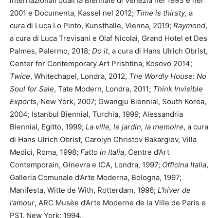
internazionali quali la Biennale di Venezia nel 1993 e nel
2001 e Documenta, Kassel nel 2012;
Time is thirsty
, a
cura di Luca Lo Pinto, Kunsthalle, Vienna, 2019;
Raymond
,
a cura di Luca Trevisani e Olaf Nicolai, Grand Hotel et Des
Palmes, Palermo, 2018;
Do it
, a cura di Hans Ulrich Obrist,
Center for Contemporary Art Prishtina, Kosovo 2014;
Twice
, Whitechapel, Londra, 2012,
The Wordly House
:
No
Soul for Sale
, Tate Modern, Londra, 2011;
Think Invisible
Exports
, New York, 2007; Gwangju Biennial, South Korea,
2004; Istanbul Biennial, Turchia, 1999; Alessandria
Biennial, Egitto, 1999;
La ville, le jardin, la memoire
, a cura
di Hans Ulrich Obrist, Carolyn Christov Bakargiev, Villa
Medici, Roma, 1998;
Fatto in Italia
, Centre d’Art
Contemporain, Ginevra e ICA, Londra, 1997;
Officina Italia
,
Galleria Comunale d’Arte Moderna, Bologna, 1997;
Manifesta, Witte de With, Rotterdam, 1996;
L’hiver de
l’amour
, ARC Musèe d’Arte Moderne de la Ville de Paris e
PS1, New York; 1994.