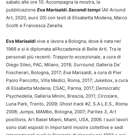
sabato alle ore 10. Accompagna la mostra, la
pubblicazione
Eva Marisaldi. Secondi tempi
(All Around
Art, 2020, euro 20) con testi di Elisabetta Modena, Marco
Scotti e Francesca Zanella.
Eva Marisaldi
vive e lavora a Bologna, dove è nata nel
1966 e si è diplomata all’Accademia di Belle Arti. Tra le
personali più recenti:
Trasporto eccezionale
, a cura di
Diego Sileo, PAC, Milano, 2018;
Surround
, Galleria De’
Foscherari, Bologna, 2017;
Eva Marisaldi
, a cura di Pier
Paolo Pancotto, Villa Medici, Roma, 2017;
Jukebox
, a cura
di Elisabetta Modena, CSAC, Parma, 2017;
Democratic
Psychedelia
, Galleria Minini, Brescia, 2011;
Circolare
,
Luna Park, Trento, 2009;
Ghost track #2,
S.A.L.E.S., Roma
2008;
Jumps
, MAMbo, Bologna, 2007;
Parties 3, Art
positions,
Art Basel Miami, Miami, USA, 2006. I suoi lavori
sono stati esposti in importanti mostre collettive e sedi