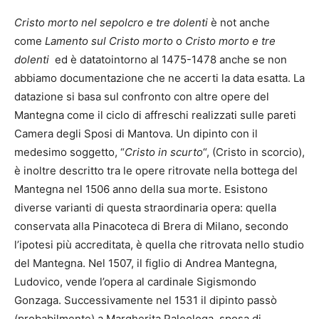
Cristo morto nel sepolcro e tre dolenti
è not anche
come
Lamento sul Cristo morto
o
Cristo morto e tre
dolenti
ed è datatointorno al 1475-1478 anche se non
abbiamo documentazione che ne accerti la data esatta. La
datazione si basa sul confronto con altre opere del
Mantegna come il ciclo di affreschi realizzati sulle pareti
Camera degli Sposi di Mantova. Un dipinto con il
medesimo soggetto, “
Cristo in scurto
“, (Cristo in scorcio),
è inoltre descritto tra le opere ritrovate nella bottega del
Mantegna nel 1506 anno della sua morte. Esistono
diverse varianti di questa straordinaria opera: quella
conservata alla Pinacoteca di Brera di Milano, secondo
l’ipotesi più accreditata, è quella che ritrovata nello studio
del Mantegna. Nel 1507, il figlio di Andrea Mantegna,
Ludovico, vende l’opera al cardinale Sigismondo
Gonzaga. Successivamente nel 1531 il dipinto passò
(probabilmente) a Margherita Paleologa, sposa di