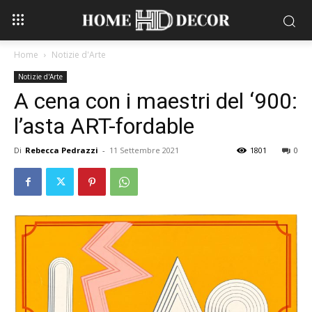
Home
Notizie d'Arte
Notizie d'Arte
A cena con i maestri del ‘900:
l’asta ART-fordable
Di
Rebecca Pedrazzi
-
11 Settembre 2021
1801
0