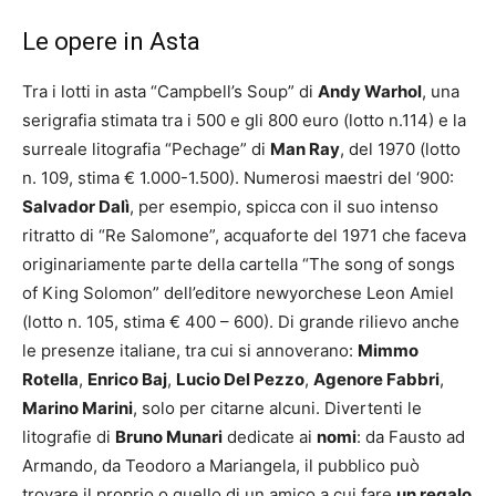
Le opere in Asta
Tra i lotti in asta “Campbell’s Soup” di
Andy Warhol
, una
serigrafia stimata tra i 500 e gli 800 euro (lotto n.114) e la
surreale litografia “Pechage” di
Man Ray
, del 1970 (lotto
n. 109, stima € 1.000-1.500).
Numerosi maestri del ‘900:
Salvador Dalì
, per esempio, spicca con il suo intenso
ritratto di “Re Salomone”, acquaforte del 1971 che faceva
originariamente parte della cartella “The song of songs
of King Solomon” dell’editore newyorchese Leon Amiel
(lotto n. 105, stima € 400 – 600).
Di grande rilievo anche
le presenze italiane, tra cui si annoverano:
Mimmo
Rotella
,
Enrico Baj
,
Lucio Del Pezzo
,
Agenore Fabbri
,
Marino Marini
, solo per citarne alcuni.
Divertenti le
litografie di
Bruno Munari
dedicate ai
nomi
: da Fausto ad
Armando, da Teodoro a Mariangela, il pubblico può
trovare il proprio o quello di un amico a cui fare
un regalo