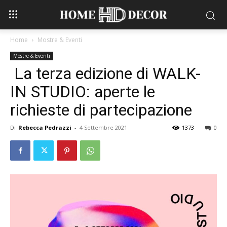
Home
Mostre & Eventi
Mostre & Eventi
La terza edizione di WALK-
IN STUDIO: aperte le
richieste di partecipazione
Di
Rebecca Pedrazzi
-
4 Settembre 2021
1373
0