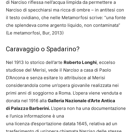
di Narciso riflessa nell’acqua limpida da permettere a
Narciso di specchiarsi ma ricca di ombre – in antitesi con
il testo ovidiano, che nelle Metamorfosi scrive: “
una fonte
che splendeva come argento liquido, non
contaminata
”
(
Le metamorfosi
, Bur, 2013)
Caravaggio o Spadarino?
Nel 1913 lo storico dell’arte
Roberto Longhi
, eccelso
studiose del Merisi, vede il
Narciso
a casa di Paolo
D’Ancona e senza esitare lo attribuisce al Merisi
considerandola come un’opera giovanile realizzata nei
primi anni di soggiorno a Roma. L’opera viene venduta e
donata nel 1916 alla
Galleria Nazionale d’Arte Antica
di Palazzo Barberini.
L’opera non ha una documentazione
e l’unica informazione è una
una licenza d’esportazione datata 1645, relativa ad un
trasferimento di un’opera chiamata Narciso delle stesse