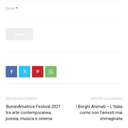
Email
*
INVIA
Articolo precedente
Articolo successivo
IlluminAmatrice Festival 2021 :
I Borghi Animati – L’Italia
tra arte contemporanea,
come non l’avresti mai
poesia, musica e cinema
immaginata