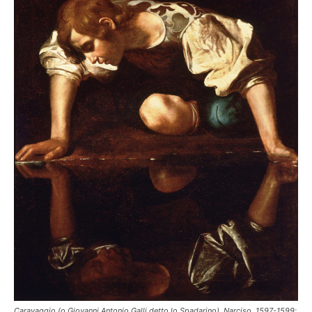
Caravaggio (o Giovanni Antonio Galli detto lo Spadarino), Narciso, 1597-1599;