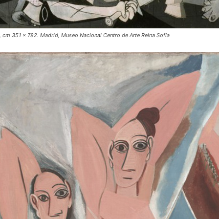
a, cm 351 x 782. Madrid, Museo Nacional Centro de Arte Reina Sofía