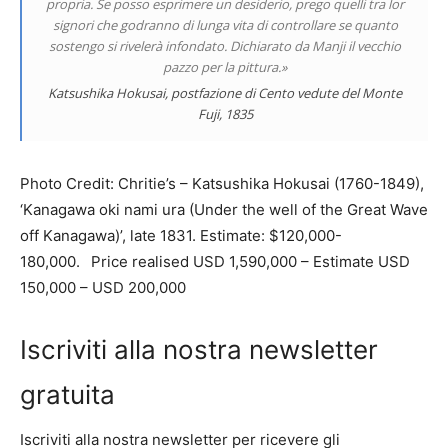
propria. Se posso esprimere un desiderio, prego quelli tra lor
signori che godranno di lunga vita di controllare se quanto
sostengo si rivelerà infondato. Dichiarato da Manji il vecchio
pazzo per la pittura.»
Katsushika Hokusai, postfazione di
Cento vedute del Monte
Fuji
, 1835
Photo Credit: Chritie’s – Katsushika Hokusai (1760-1849),
‘Kanagawa oki nami ura (Under the well of the Great Wave
off Kanagawa)’, late 1831. Estimate: $120,000-
180,000.⠀
Price realised
USD 1,590,000 –
Estimate USD
150,000 – USD 200,000
Iscriviti alla nostra newsletter
gratuita
Iscriviti alla nostra newsletter per ricevere gli