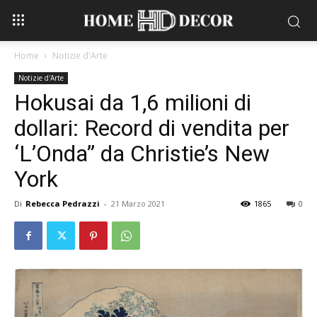
Home
Notizie d'Arte
Notizie d'Arte
Hokusai da 1,6 milioni di
dollari: Record di vendita per
‘L’Onda” da Christie’s New
York
Di
Rebecca Pedrazzi
-
21 Marzo 2021
1865
0