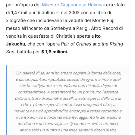
per un’opera del
Maestro Giapponese Hokusai
era stato
di 1,47 milioni di dollari – nel 2002 con un libro di
xilografie che includevano le vedute del Monte Fuji
messo all’incanto da Sotheby’s a Parigi. Altro Record di
vendita in quest’asta di Christie’s spetta a
Ito
Jakuchu,
che con l’opera
Pair of Cranes and the Rising
Sun
, battuta per
$ 1,6 milioni.
“Sin dall’età di sei anni ho amato copiare la forma delle cose,
e dai cinquant’anni pubblico spesso disegni, ma fino a quel
che ho raffigurato a settant’anni non c’è nulla degno di
considerazione. A settantatré ho un po’ intuito l’essenza
della struttura di animali e uccelli, insetti e pesci, della vita di
erbe e piante e perciò a ottantasei progredirò oltre; a
novanta ne avrò approfondito ancor più il senso recondito e
a cento anni avrò forse veramente raggiunto la dimensione
del divino e del meraviglioso. Quando ne avrò centodieci,
anche solo un punto o una linea saranno dotati di vita