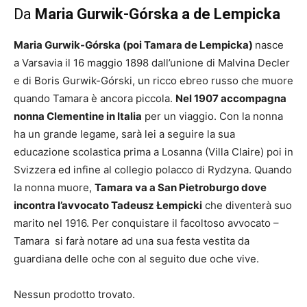
Da
Maria Gurwik-Górska a de Lempicka
Maria Gurwik-Górska (poi Tamara de Lempicka)
nasce
a Varsavia il 16 maggio 1898 dall’unione di Malvina Decler
e di Boris Gurwik-Górski, un ricco ebreo russo che muore
quando Tamara è ancora piccola.
Nel 1907 accompagna
nonna Clementine in Italia
per un viaggio. Con la nonna
ha un grande legame, sarà lei a seguire la sua
educazione scolastica prima a Losanna (Villa Claire) poi in
Svizzera ed infine al collegio polacco di Rydzyna. Quando
la nonna muore,
Tamara va a San Pietroburgo dove
incontra l’avvocato Tadeusz Łempicki
che diventerà suo
marito nel 1916. Per conquistare il facoltoso avvocato –
Tamara si farà notare ad una sua festa vestita da
guardiana delle oche con al seguito due oche vive.
Nessun prodotto trovato.