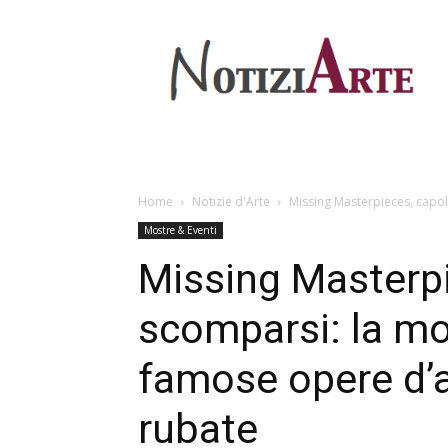
Home
Notizie d'Arte
Missing Masterpieces, capol
Mostre & Eventi
Missing Masterpi
scomparsi: la mos
famose opere d’
rubate