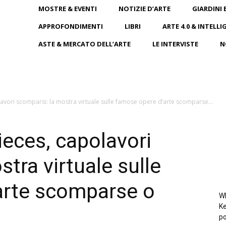
MOSTRE & EVENTI
NOTIZIE D’ARTE
GIARDINI 
APPROFONDIMENTI
LIBRI
ARTE 4.0 & INTELLI
ASTE & MERCATO DELL’ARTE
LE INTERVISTE
N
avori scomparsi: la mostra virtuale sulle famose opere d’arte scomparse...
eces, capolavori
tra virtuale sulle
arte scomparse o
Wh
Ke
po