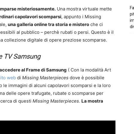
Fa
scomparse misteriosamente.
Una mostra virtuale mette
pi
aordinari capolavori scomparsi
, appunto i Missing
i
ale,
una galleria online tra storia e mistero
che ci
di
sibili al pubblico – perchè rubati o persi. Questo è il
na collezione digitale di opere preziose scomparse.
me TV Samsung
accedere al Frame di Samsung
(
Con la modalità Art
 sito web
di
Missing Masterpieces
dove è possibile
le immagini di alcuni capolavori scomparsi e la loro
 tema delle opere trafugate, rubate o scomparse per
ricerca di questi
Missing Masterpieces.
La mostra