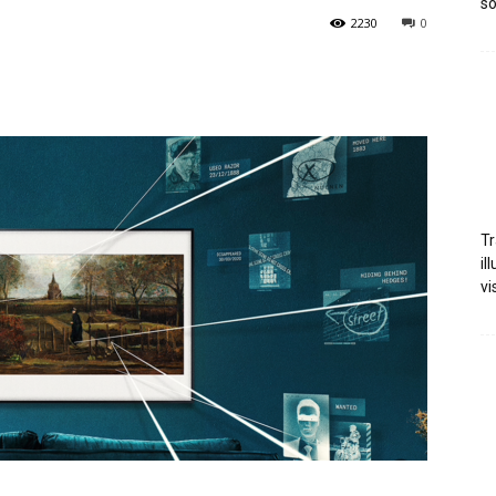
so
2230
0
Tr
il
vi