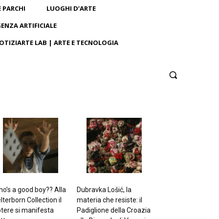
E PARCHI
LUOGHI D’ARTE
GENZA ARTIFICIALE
OTIZIARTE LAB | ARTE E TECNOLOGIA
o’s a good boy?? Alla
Dubravka Lošić, la
lterborn Collection il
materia che resiste: il
tere si manifesta
Padiglione della Croazia