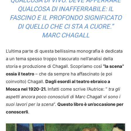
QUALCOSA DI VIVO. DEVE AFFERRARE
QUALCOSA DI INAFFERRABILE: IL
FASCINO E IL PROFONDO SIGNIFICATO
DI QUELLO CHE CI STA A CUORE.
”
MARC CHAGALL
L’ultima parte di questa bellissima monografia è dedicata
a un tema spesso troppo trascurato nell’analisi della
storia e produzione di Chagall. Scopriamo così
“la scena”
ossia il teatro
– che da sempre ha affascinato (e poi
coinvolto) Chagall.
Dagli esordi al teatro ebraico a
Mosca nel 1920-21.
Infatti come scrive l’Autrice: ”
tra gli
aspetti ancora poco conosciuti di Marc Chagall vi sono i
suoi lavori per la scena
“.
Questo libro è un’occasione per
conoscerli
.