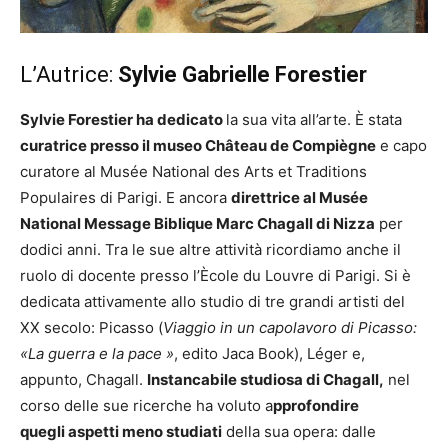
L’Autrice:
Sylvie Gabrielle Forestier
Sylvie
Forestier ha dedicato
la sua vita all’arte. È stata
curatrice presso il museo Château de Compiègne
e capo
curatore al Musée National des Arts et Traditions
Populaires di Parigi. E ancora
direttrice al Musée
National Message Biblique Marc Chagall di Nizza
per
dodici anni. Tra le sue altre attività ricordiamo anche il
ruolo di docente presso l’Ècole du Louvre di Parigi. Si è
dedicata attivamente allo studio di tre grandi artisti del
XX secolo: Picasso (
Viaggio in un capolavoro di Picasso:
«La guerra e la pace »
, edito Jaca Book), Léger e,
appunto, Chagall.
Instancabile studiosa di Chagall,
nel
corso delle sue ricerche ha voluto a
pprofondire
quegli aspetti meno studiati
della sua opera: dalle