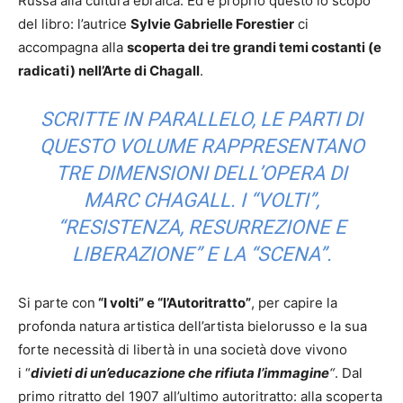
Russa alla cultura ebraica. Ed è proprio questo lo scopo
del libro: l’autrice
Sylvie Gabrielle Forestier
ci
accompagna alla
scoperta dei tre grandi temi costanti (e
radicati) nell’Arte di Chagall
.
SCRITTE IN PARALLELO, LE PARTI DI
QUESTO VOLUME RAPPRESENTANO
TRE DIMENSIONI DELL’OPERA DI
MARC CHAGALL. I “VOLTI”,
“RESISTENZA, RESURREZIONE E
LIBERAZIONE” E LA “SCENA”.
Si parte con
“I volti” e “l’Autoritratto”
, per capire la
profonda natura artistica dell’artista bielorusso e la sua
forte necessità di libertà in una società dove vivono
i “
divieti di un’educazione che rifiuta l’immagine
“
. Dal
primo ritratto del 1907 all’ultimo autoritratto: alla scoperta